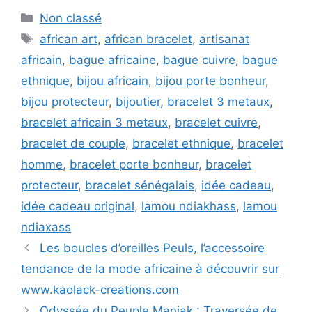
Catégories
Non classé
Étiquettes
african art
,
african bracelet
,
artisanat
africain
,
bague africaine
,
bague cuivre
,
bague
ethnique
,
bijou africain
,
bijou porte bonheur
,
bijou protecteur
,
bijoutier
,
bracelet 3 metaux
,
bracelet africain 3 metaux
,
bracelet cuivre
,
bracelet de couple
,
bracelet ethnique
,
bracelet
homme
,
bracelet porte bonheur
,
bracelet
protecteur
,
bracelet sénégalais
,
idée cadeau
,
idée cadeau original
,
lamou ndiakhass
,
lamou
ndiaxass
Les boucles d’oreilles Peuls, l’accessoire
tendance de la mode africaine à découvrir sur
www.kaolack-creations.com
Odyssée du Peuple Manjak : Traversée de