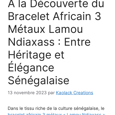
À la Découverte du
Bracelet Africain 3
Métaux Lamou
Ndiaxass : Entre
Héritage et
Élégance
Sénégalaise
13 novembre 2023
par
Kaolack Creations
Dans le tissu riche de la culture sénégalaise, le
bracelet africain 3 métaux « Lamou Ndiaxass »