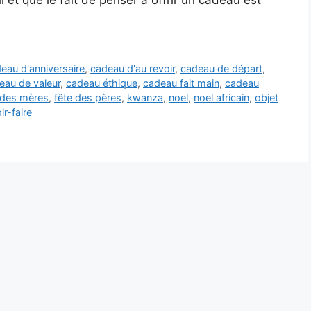
il et que le fait de penser à offrir un cadeau est
eau d'anniversaire
,
cadeau d'au revoir
,
cadeau de départ
,
eau de valeur
,
cadeau éthique
,
cadeau fait main
,
cadeau
 des mères
,
fête des pères
,
kwanza
,
noel
,
noel africain
,
objet
ir-faire