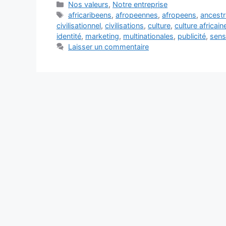
Catégories
Nos valeurs
,
Notre entreprise
Étiquettes
africaribeens
,
afropeennes
,
afropeens
,
ancestr
civilisationnel
,
civilisations
,
culture
,
culture africain
identité
,
marketing
,
multinationales
,
publicité
,
sens
Laisser un commentaire