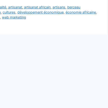
alité
,
artisanat
,
artisanat africain
,
artisans
,
berceau
e
,
cultures
,
développement économique
,
économie africaine
,
,
web marketing