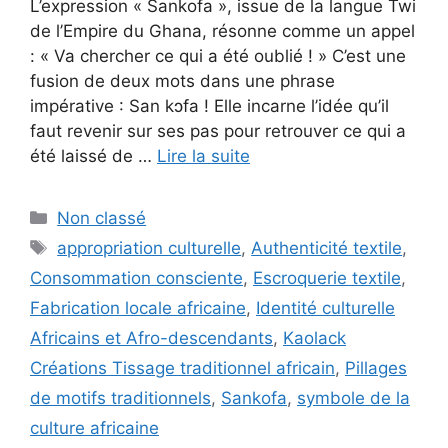
L’expression « Sankofa », issue de la langue Twi
de l’Empire du Ghana, résonne comme un appel
: « Va chercher ce qui a été oublié ! » C’est une
fusion de deux mots dans une phrase
impérative : San kɔfa ! Elle incarne l’idée qu’il
faut revenir sur ses pas pour retrouver ce qui a
été laissé de …
Lire la suite
Catégories
Non classé
Étiquettes
appropriation culturelle
,
Authenticité textile
,
Consommation consciente
,
Escroquerie textile
,
Fabrication locale africaine
,
Identité culturelle
Africains et Afro-descendants
,
Kaolack
Créations Tissage traditionnel africain
,
Pillages
de motifs traditionnels
,
Sankofa
,
symbole de la
culture africaine