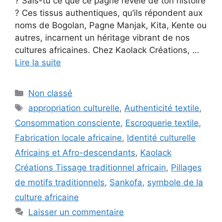
? Sais-tu ce que ce pagne révèle de ton histoire
? Ces tissus authentiques, qu’ils répondent aux
noms de Bogolan, Pagne Manjak, Kita, Kente ou
autres, incarnent un héritage vibrant de nos
cultures africaines. Chez Kaolack Créations, …
Lire la suite
Catégories
Non classé
Étiquettes
appropriation culturelle
,
Authenticité textile
,
Consommation consciente
,
Escroquerie textile
,
Fabrication locale africaine
,
Identité culturelle
Africains et Afro-descendants
,
Kaolack
Créations Tissage traditionnel africain
,
Pillages
de motifs traditionnels
,
Sankofa
,
symbole de la
culture africaine
Laisser un commentaire