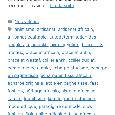
reconnexion avec …
Lire la suite
Catégories
Nos valeurs
Étiquettes
animisme
,
artisanat
,
artisanat africain
,
artisanat equitable
,
autodetermination des
peuples
,
bijou ankh
,
bijou egyptien
,
bracelet 3
metaux
,
bracelet africain
,
bracelet ankh
,
bracelet westaf
,
collier ankh
,
collier oudjat
,
commerce equitable
,
echarpe africaine
,
echarpe
en pagne tisse
,
echarpe en tissu africain
,
echarpe originale
,
etole en pagne tisse
,
fast
fashion
,
héritage africain
,
histoire africaine
,
kamite
,
kamitisme
,
kemite
,
mode africaine
,
mode ethique
,
paradigme de mode
,
slow
fashion
,
Spiritualité africaine
,
tissu africain
,